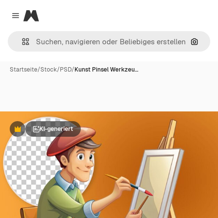
Magnific
Close menu
Nach B
Startseite
/
Stock
/
PSD
/
Kunst Pinsel Werkzeu…
KI-generiert
Premium