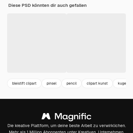
Diese PSD könnten dir auch gefallen
bleistift clipart
pinsel
pencil
clipart kunst
kugelsch
Die kreative Plattform, um deine beste Arbeit zu verwirklichen.
Mehr als 1 Million Abonnenten unter Kreativen, Unternehmen,