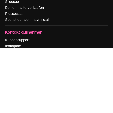
Slidesgo
Deine Inhalte verkaufen
Pressesaal
Suchst du nach magnific.ai
Kontakt aufnehmen
Kundensupport
Instagram
YouTube
LinkedIn
TikTok
Discord
X
Reddit
Copyright © 2010-
2026
Freepik Company S.L.U.
Alle Rechte vorbehalten
.