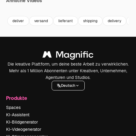
Ähnliche Videos
Premium
Premium
Premium
Premium
Generiert v
deliver
versand
lieferant
shipping
delivery
li
Die kreative Plattform, um deine beste Arbeit zu verwirklichen.
Mehr als 1 Million Abonnenten unter Kreativen, Unternehmen,
Agenturen und Studios.
Deutsch
Produkte
Spaces
KI-Assistent
KI-Bildgenerator
KI-Videogenerator