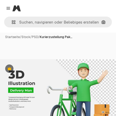
Magnific
Close menu
Nach B
Startseite
/
Stock
/
PSD
/
Kurierzustellung Pak…
Premium