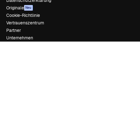
Datenschutzerklärung
Originale
Neu
Cookie-Richtlinie
Vertrauenszentrum
Partner
Unternehmen
Unternehmen
Preise
Über uns
Reviews
Karriere
Suchtrends
Blog
Veranstaltungen
Slidesgo
Deine Inhalte verkaufen
Pressesaal
Suchst du nach magnific.ai