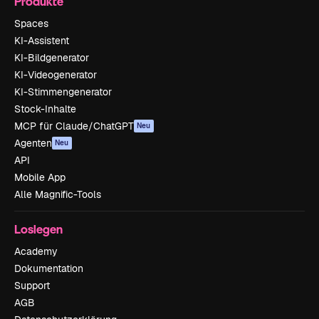
Produkte
Spaces
KI-Assistent
KI-Bildgenerator
KI-Videogenerator
KI-Stimmengenerator
Stock-Inhalte
MCP für Claude/ChatGPT
Neu
Agenten
Neu
API
Mobile App
Alle Magnific-Tools
Loslegen
Academy
Dokumentation
Support
AGB