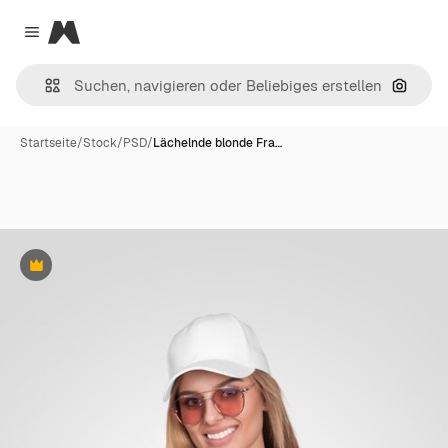
Magnific
Close menu
Nach B
Startseite
/
Stock
/
PSD
/
Lächelnde blonde Fra…
Premium