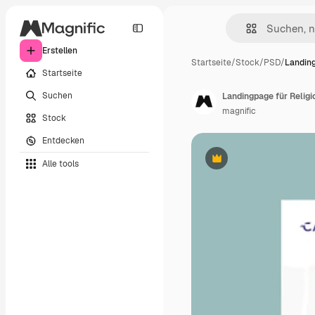
Erstellen
Startseite
/
Stock
/
PSD
/
Landing
Startseite
Suchen
Landingpage für Religi
magnific
Stock
Entdecken
Alle tools
Premium