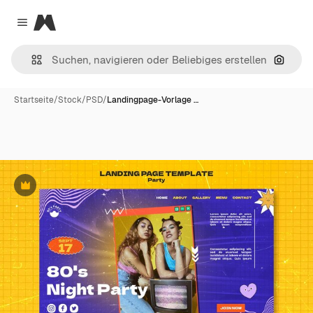
Magnific
Close menu
Nach B
Startseite
/
Stock
/
PSD
/
Landingpage-Vorlage …
Premium