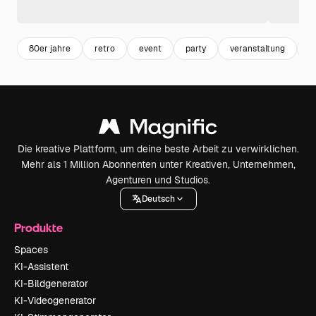
80er jahre
retro
event
party
veranstaltung
v
Die kreative Plattform, um deine beste Arbeit zu verwirklichen.
Mehr als 1 Million Abonnenten unter Kreativen, Unternehmen,
Agenturen und Studios.
Deutsch
Produkte
Spaces
KI-Assistent
KI-Bildgenerator
KI-Videogenerator