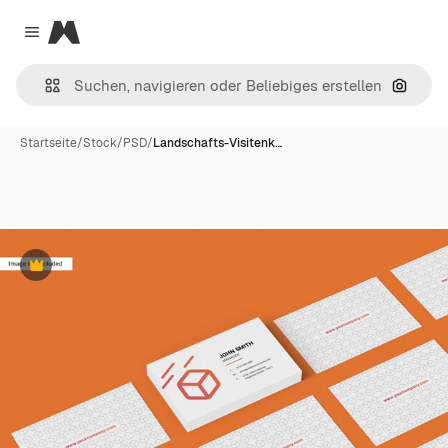
Magnific
Close menu
Nach B
Startseite
/
Stock
/
PSD
/
Landschafts-Visitenk…
Premium