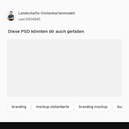
Landschafts-Visitenkartenmodell
user5604845
Diese PSD könnten dir auch gefallen
branding
mockup visitenkarte
branding mockup
busine