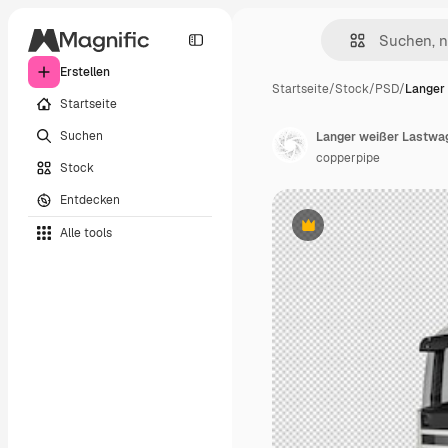
Erstellen
Startseite
/
Stock
/
PSD
/
Langer
Startseite
Suchen
Langer weißer Lastwage
copperpipe
Stock
Entdecken
Alle tools
Premium