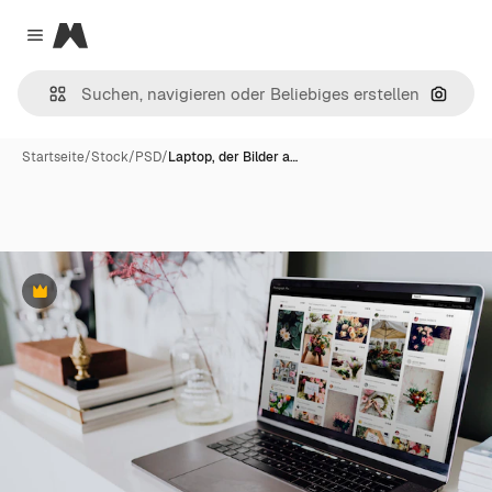
Magnific
Close menu
Nach B
Startseite
/
Stock
/
PSD
/
Laptop, der Bilder a…
Premium