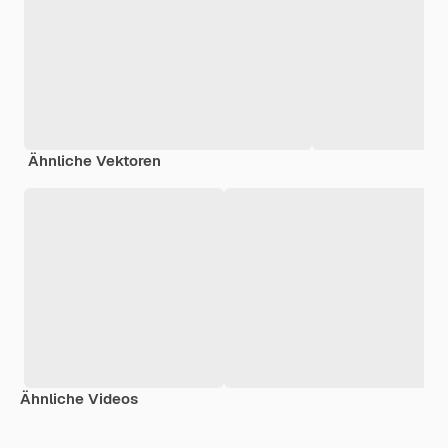
Ähnliche Vektoren
Ähnliche Videos
Premium
Premium
Premium
Premium