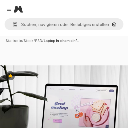
Magnific
Close menu
Nach B
Startseite
/
Stock
/
PSD
/
Laptop in einem einf…
Premium