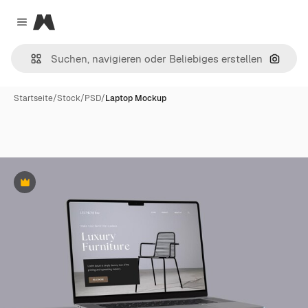
Magnific
Close menu
Nach B
Startseite
/
Stock
/
PSD
/
Laptop Mockup
Premium