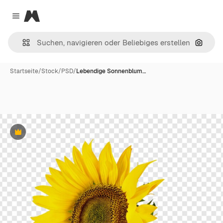
Magnific
Close menu
Nach B
Startseite
/
Stock
/
PSD
/
Lebendige Sonnenblum…
Premium