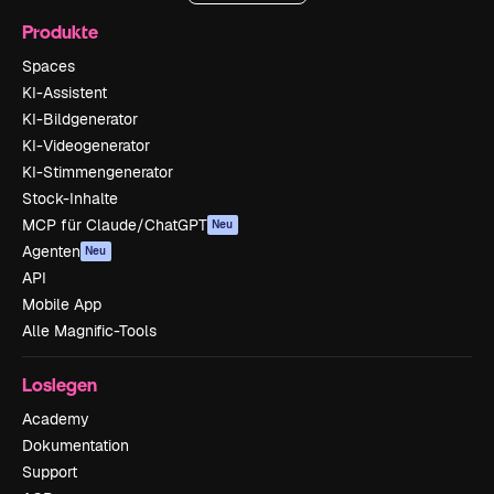
Produkte
Spaces
KI-Assistent
KI-Bildgenerator
KI-Videogenerator
KI-Stimmengenerator
Stock-Inhalte
MCP für Claude/ChatGPT
Neu
Agenten
Neu
API
Mobile App
Alle Magnific-Tools
Loslegen
Academy
Dokumentation
Support