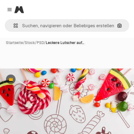
Magnific
Close menu
Nach B
Startseite
/
Stock
/
PSD
/
Leckere Lutscher auf…
Premium