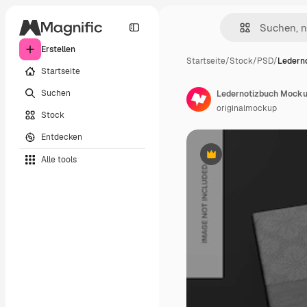
Erstellen
Startseite
/
Stock
/
PSD
/
Ledern
Startseite
Suchen
Ledernotizbuch Mockup
originalmockup
Stock
Entdecken
Alle tools
Premium