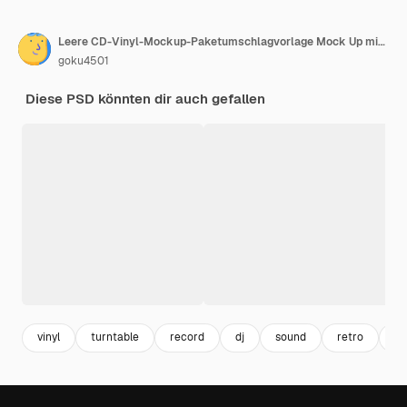
Leere CD-Vinyl-Mockup-Paketumschlagvorlage Mock Up mit Tra
goku4501
Diese PSD könnten dir auch gefallen
vinyl
turntable
record
dj
sound
retro
al