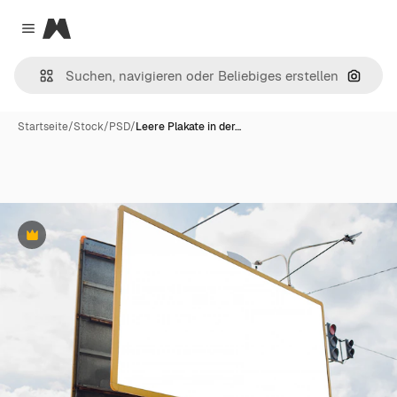
Magnific
Close menu
Nach B
Startseite
/
Stock
/
PSD
/
Leere Plakate in der…
Premium