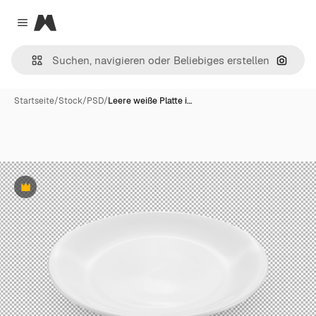
Magnific
Close menu
Nach B
Startseite
/
Stock
/
PSD
/
Leere weiße Platte i…
Premium