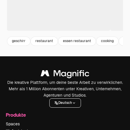
geschirr
restaurant
essen restaurant
cooking
bes
Die kreative Plattform, um deine beste Arbeit zu verwirklichen.
Mehr als 1 Million Abonnenten unter Kreativen, Unternehmen,
Agenturen und Studios.
Deutsch
Produkte
Spaces