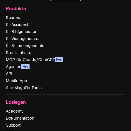
Produkte
Spaces
KI-Assistent
KI-Bildgenerator
KI-Videogenerator
KI-Stimmengenerator
Stock-Inhalte
MCP für Claude/ChatGPT
Neu
Agenten
Neu
API
Mobile App
Alle Magnific-Tools
Loslegen
Academy
Dokumentation
Support