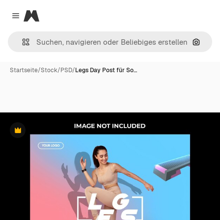
Magnific
Close menu
Nach B
Startseite
/
Stock
/
PSD
/
Legs Day Post für So…
Premium