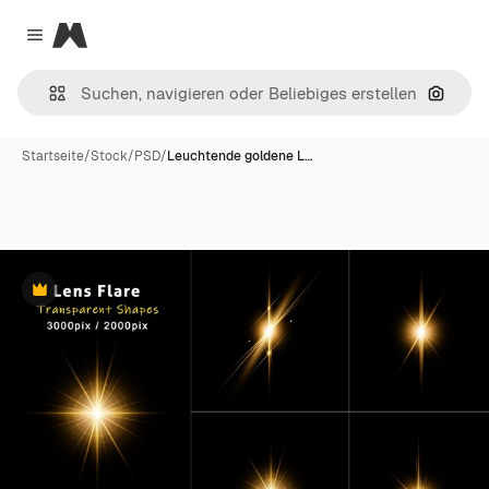
Magnific
Close menu
Nach B
Startseite
/
Stock
/
PSD
/
Leuchtende goldene L…
Premium