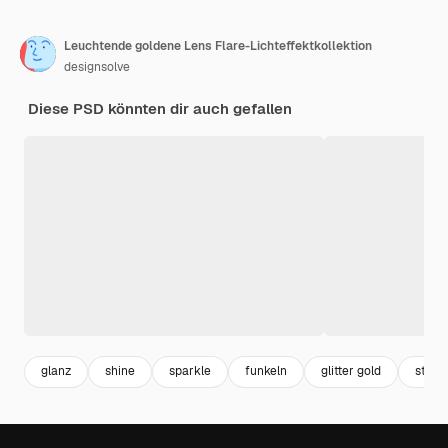
Leuchtende goldene Lens Flare-Lichteffektkollektion
designsolve
Diese PSD könnten dir auch gefallen
glanz
shine
sparkle
funkeln
glitter gold
strah