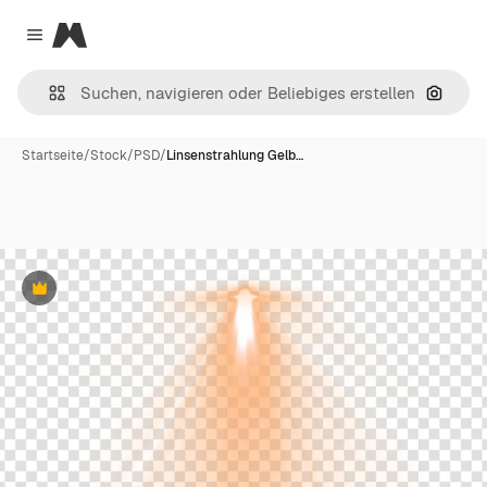
Magnific
Close menu
Nach B
Startseite
/
Stock
/
PSD
/
Linsenstrahlung Gelb…
Premium