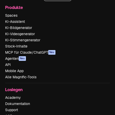
Produkte
Spaces
KI-Assistent
KI-Bildgenerator
KI-Videogenerator
KI-Stimmengenerator
Stock-Inhalte
MCP für Claude/ChatGPT
Neu
Agenten
Neu
API
Mobile App
Alle Magnific-Tools
Loslegen
Academy
Dokumentation
Support