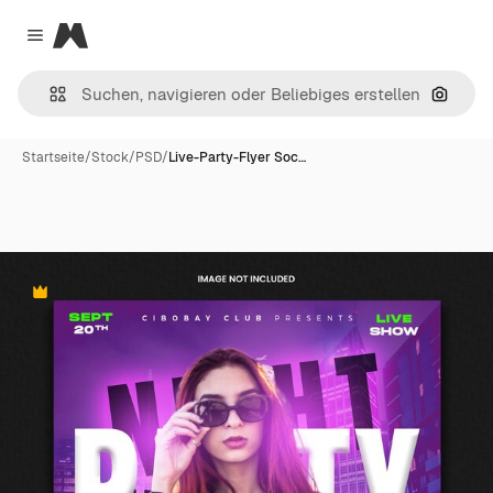
Magnific
Close menu
Nach B
Startseite
/
Stock
/
PSD
/
Live-Party-Flyer Soc…
Premium