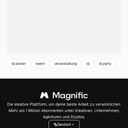
dj poster
event
veranstaltung
dj
dj party
club
Die kreative Plattform, um deine beste Arbeit zu verwirklichen.
Mehr als 1 Million Abonnenten unter Kreativen, Unternehmen,
Agenturen und Studios.
Deutsch