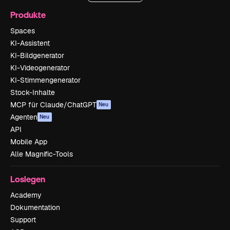
Produkte
Spaces
KI-Assistent
KI-Bildgenerator
KI-Videogenerator
KI-Stimmengenerator
Stock-Inhalte
MCP für Claude/ChatGPT
Neu
Agenten
Neu
API
Mobile App
Alle Magnific-Tools
Loslegen
Academy
Dokumentation
Support