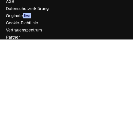
AGB
Datenschutzerklärung
Originale
Neu
Cookie-Richtlinie
Vertrauenszentrum
Partner
Unternehmen
Unternehmen
Preise
Über uns
Reviews
Karriere
Suchtrends
Blog
Veranstaltungen
Slidesgo
Deine Inhalte verkaufen
Pressesaal