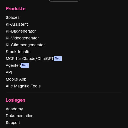
Produkte
Spaces
KI-Assistent
KI-Bildgenerator
KI-Videogenerator
KI-Stimmengenerator
Stock-Inhalte
MCP für Claude/ChatGPT
Neu
Agenten
Neu
API
Mobile App
Alle Magnific-Tools
Loslegen
Academy
Dokumentation
Support