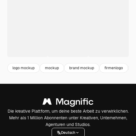
logo mockup
mockup
brand mockup
firmenlogo
b
Die kreative Plattform, um deine beste Arbeit zu verwirklichen.
Mehr als 1 Million Abonnenten unter Kreativen, Unternehmen,
Agenturen und Studios.
Deutsch