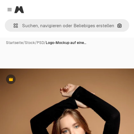
Magnific
Close menu
Nach B
Startseite
/
Stock
/
PSD
/
Logo-Mockup auf eine…
Premium