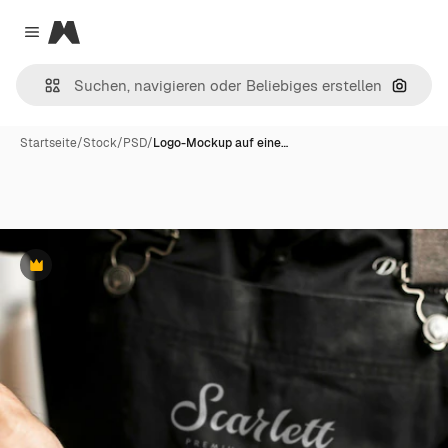
Magnific
Close menu
Nach B
Startseite
/
Stock
/
PSD
/
Logo-Mockup auf eine…
Premium