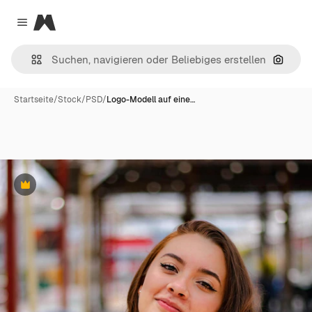
Magnific
Close menu
Nach B
Startseite
/
Stock
/
PSD
/
Logo-Modell auf eine…
Premium