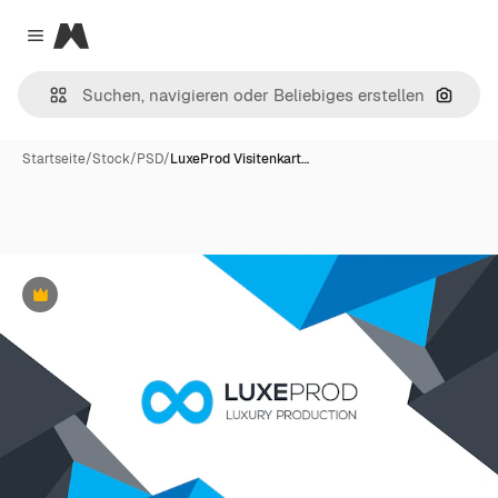
Magnific
Close menu
Nach B
Startseite
/
Stock
/
PSD
/
LuxeProd Visitenkart…
Premium