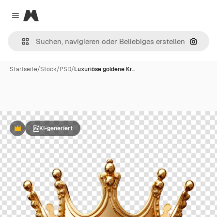
Magnific
Close menu
Nach B
Startseite
/
Stock
/
PSD
/
Luxuriöse goldene Kr…
KI-generiert
Premium