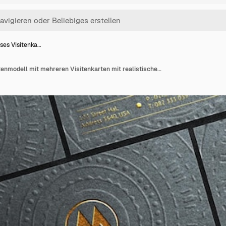
ses Visitenka…
Luxuriöses Visitenkartenmodell mit mehreren Visitenkarten mit realistischer veränderbarer Farbe des Kartenmodells im Goldstil