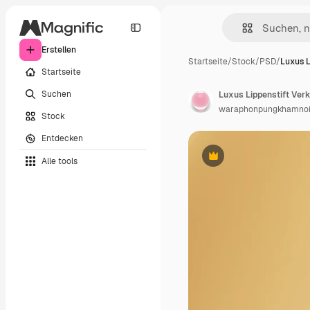
Erstellen
Startseite
/
Stock
/
PSD
/
Luxus L
Startseite
Suchen
Luxus Lippenstift Ver
waraphonpungkhamno
Stock
Entdecken
Alle tools
Premium