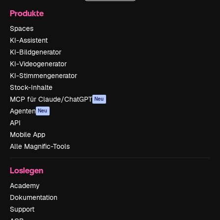
Produkte
Spaces
KI-Assistent
KI-Bildgenerator
KI-Videogenerator
KI-Stimmengenerator
Stock-Inhalte
MCP für Claude/ChatGPT
Neu
Agenten
Neu
API
Mobile App
Alle Magnific-Tools
Loslegen
Academy
Dokumentation
Support