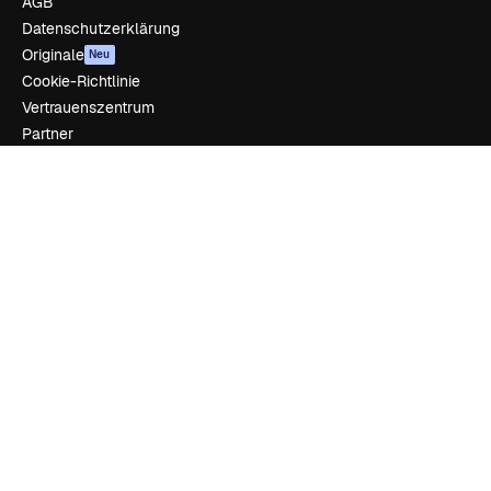
AGB
Datenschutzerklärung
Originale
Neu
Cookie-Richtlinie
Vertrauenszentrum
Partner
Unternehmen
Unternehmen
Preise
Über uns
Reviews
Karriere
Suchtrends
Blog
Veranstaltungen
Slidesgo
Deine Inhalte verkaufen
Pressesaal