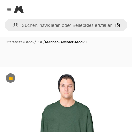
Magnific
Close menu
Nach B
Startseite
/
Stock
/
PSD
/
Männer-Sweater-Mocku…
Premium