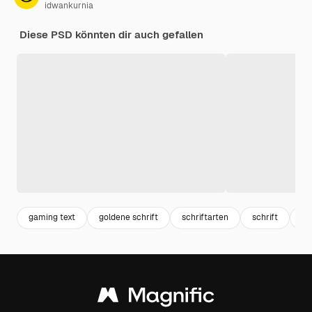
idwankurnia
Diese PSD könnten dir auch gefallen
gaming text
goldene schrift
schriftarten
schrift
te