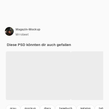
Magazin-Mockup
Mrrobeet
Diese PSD könnten dir auch gefallen
grau
mockup
diary
tagebuch
katalog
table