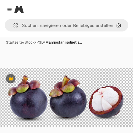
Magnific
Close menu
Nach B
Startseite
/
Stock
/
PSD
/
Mangostan isoliert a…
Premium