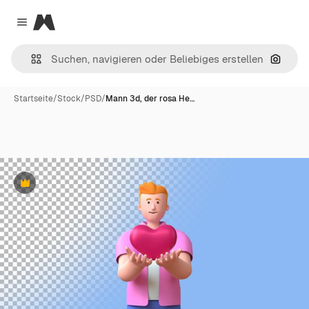
Magnific
Close menu
Nach B
Startseite
/
Stock
/
PSD
/
Mann 3d, der rosa He…
Premium