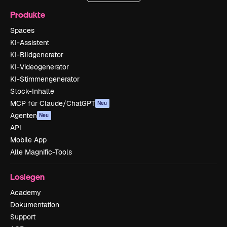
Produkte
Spaces
KI-Assistent
KI-Bildgenerator
KI-Videogenerator
KI-Stimmengenerator
Stock-Inhalte
MCP für Claude/ChatGPT
Neu
Agenten
Neu
API
Mobile App
Alle Magnific-Tools
Loslegen
Academy
Dokumentation
Support