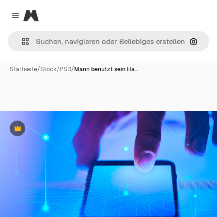
Magnific
Close menu
Nach B
Startseite
/
Stock
/
PSD
/
Mann benutzt sein Ha…
Premium