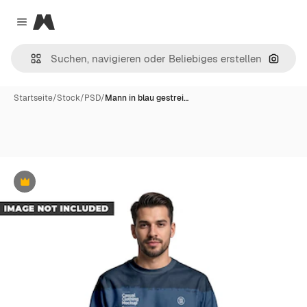
Magnific
Close menu
Nach B
Startseite
/
Stock
/
PSD
/
Mann in blau gestrei…
Premium