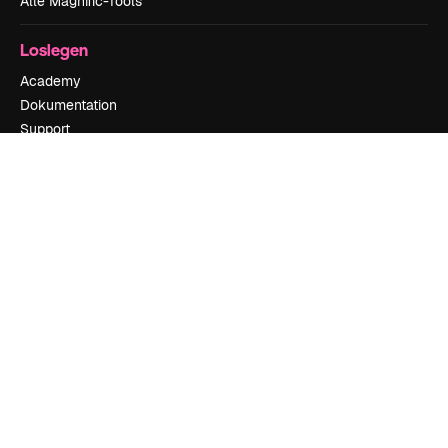
Alle Magnific-Tools
Loslegen
Academy
Dokumentation
Support
AGB
Datenschutzerklärung
Originale
Neu
Cookie-Richtlinie
Vertrauenszentrum
Partner
Unternehmen
Unternehmen
Preise
Über uns
Reviews