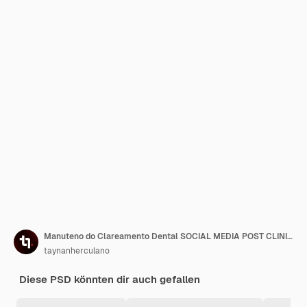
Manuteno do Clareamento Dental SOCIAL MEDIA POST CLINICA DE ODONTOLOGIA DENTISTA Die Klinik für Zahnmedizin ist in der Nähe von der Klinik von Manuteno.
taynanherculano
Diese PSD könnten dir auch gefallen