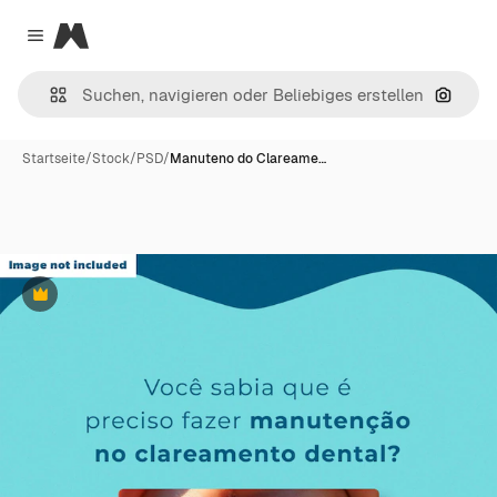
Magnific
Close menu
Nach B
Startseite
/
Stock
/
PSD
/
Manuteno do Clareame…
Premium