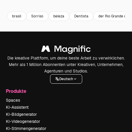
Premium
Premium
Premium
Premium
brasil
Sorriso
beleza
Dentista
der Rio Grande do N
Die kreative Plattform, um deine beste Arbeit zu verwirklichen.
Mehr als 1 Million Abonnenten unter Kreativen, Unternehmen,
Agenturen und Studios.
Deutsch
Produkte
Spaces
KI-Assistent
KI-Bildgenerator
KI-Videogenerator
KI-Stimmengenerator