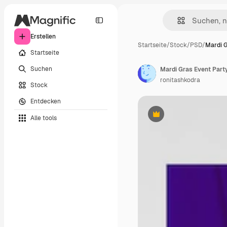
Erstellen
Startseite
/
Stock
/
PSD
/
Mardi G
Startseite
Suchen
Mardi Gras Event Part
ronitashkodra
Stock
Entdecken
Alle tools
Premium