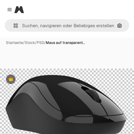
Magnific
Close menu
Nach B
Startseite
/
Stock
/
PSD
/
Maus auf transparent…
Premium