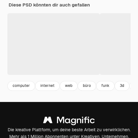
Diese PSD könnten dir auch gefallen
computer
internet
web
büro
funk
3d
d
Die kreative Plattform, um deine beste Arbeit zu verwirklichen.
Mehr als 1 Million Abonnenten unter Kreativen, Unternehmen,