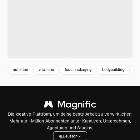
nutrition
vitamine
food packaging
bodybuilding
fi
Die kreative Plattform, um deine beste Arbeit zu verwirklichen.
Mehr als 1 Million Abonnenten unter Kreativen, Unternehmen,
Agenturen und Studios.
Deutsch