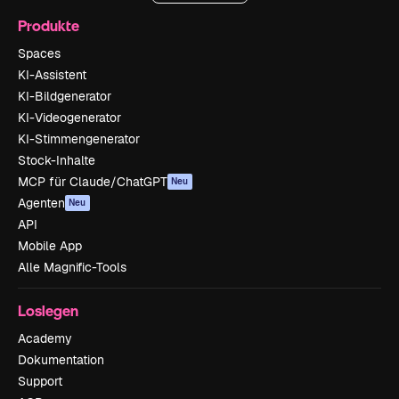
Produkte
Spaces
KI-Assistent
KI-Bildgenerator
KI-Videogenerator
KI-Stimmengenerator
Stock-Inhalte
MCP für Claude/ChatGPT
Neu
Agenten
Neu
API
Mobile App
Alle Magnific-Tools
Loslegen
Academy
Dokumentation
Support