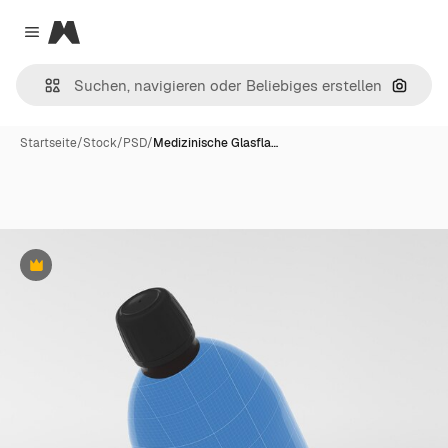
Magnific
Close menu
Nach B
Startseite
/
Stock
/
PSD
/
Medizinische Glasfla…
Premium