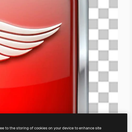
ree to the storing of cookies on your device to enhance site
serem
KI-Bildgenerator
erstellen.