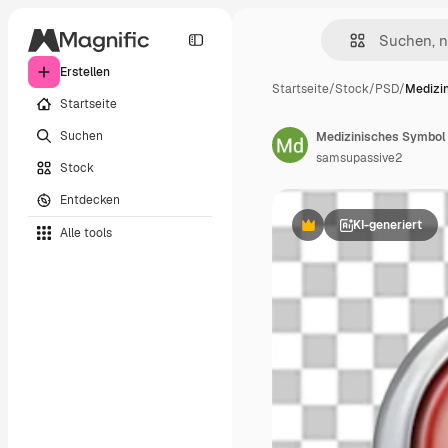
Erstellen
Startseite
/
Stock
/
PSD
/
Medizi
Startseite
Suchen
samsupassive2
Stock
Entdecken
KI-generiert
Alle tools
Premium