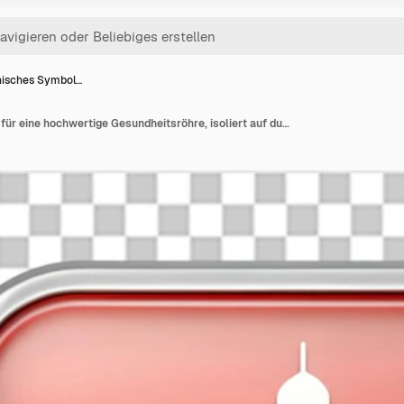
nisches Symbol…
Medizinisches Symbol für eine hochwertige Gesundheitsröhre, isoliert auf durchsichtigem Hintergrund