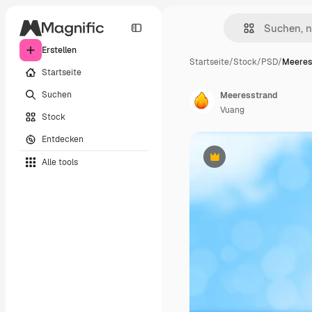
Erstellen
Startseite
/
Stock
/
PSD
/
Meeres
Startseite
Suchen
Meeresstrand
Vuang
Stock
Entdecken
Alle tools
Premium