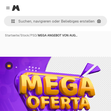
Magnific
Close menu
Nach B
Startseite
/
Stock
/
PSD
/
MEGA ANGEBOT VON AUG…
Premium