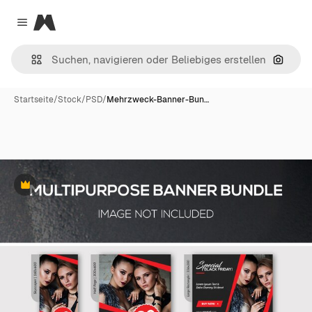
Magnific
Close menu
Nach B
Startseite
/
Stock
/
PSD
/
Mehrzweck-Banner-Bun…
Premium