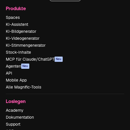
Produkte
Spaces
KI-Assistent
KI-Bildgenerator
KI-Videogenerator
KI-Stimmengenerator
Stock-Inhalte
MCP für Claude/ChatGPT
Neu
Agenten
Neu
API
Mobile App
Alle Magnific-Tools
Loslegen
Academy
Dokumentation
Support