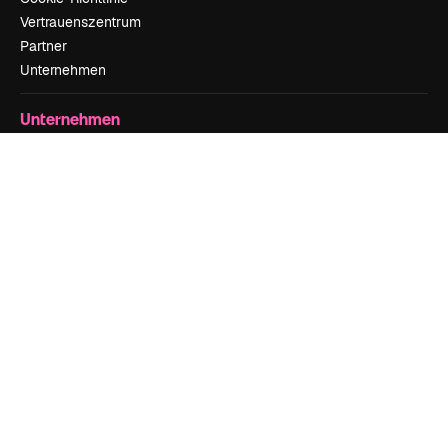
Vertrauenszentrum
Partner
Unternehmen
Unternehmen
Preise
Über uns
Reviews
Karriere
Suchtrends
Blog
Veranstaltungen
Slidesgo
Deine Inhalte verkaufen
Pressesaal
Suchst du nach magnific.ai
Kontakt aufnehmen