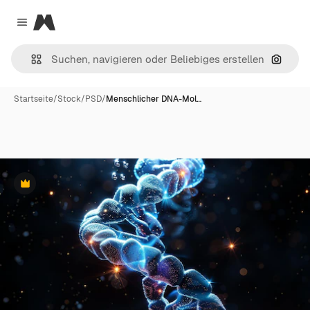
Magnific
Close menu
Nach B
Startseite
/
Stock
/
PSD
/
Menschlicher DNA-Mol…
Premium