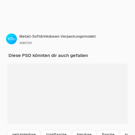
Metall-Softdrinkdosen-Verpackungsmodell
xvector
Diese PSD könnten dir auch gefallen
getränkedose
trinkflasche
bierdose
flasche
packa