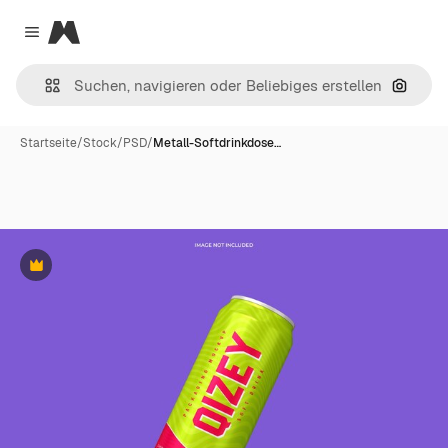
Magnific
Close menu
Nach B
Startseite
/
Stock
/
PSD
/
Metall-Softdrinkdose…
Premium