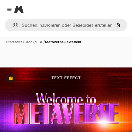
Magnific
Close menu
Nach B
Startseite
/
Stock
/
PSD
/
Metaverse-Texteffekt
Premium