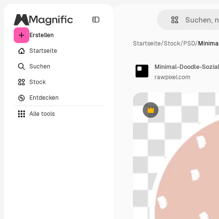
Erstellen
Startseite
/
Stock
/
PSD
/
Minima
Startseite
Suchen
rawpixel.com
Stock
Entdecken
Alle tools
Premium