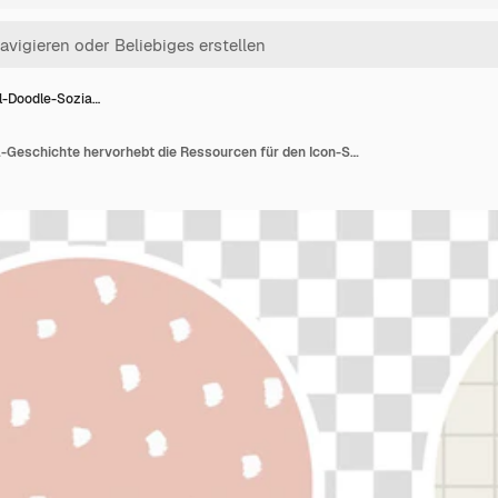
l-Doodle-Sozia…
Minimal-Doodle-Sozial-Geschichte hervorhebt die Ressourcen für den Icon-Set-Design