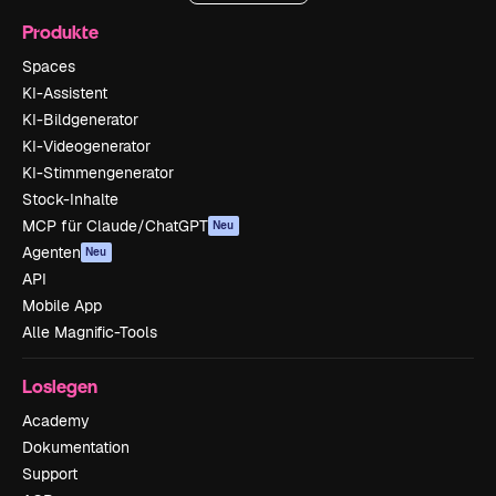
Produkte
Spaces
KI-Assistent
KI-Bildgenerator
KI-Videogenerator
KI-Stimmengenerator
Stock-Inhalte
MCP für Claude/ChatGPT
Neu
Agenten
Neu
API
Mobile App
Alle Magnific-Tools
Loslegen
Academy
Dokumentation
Support