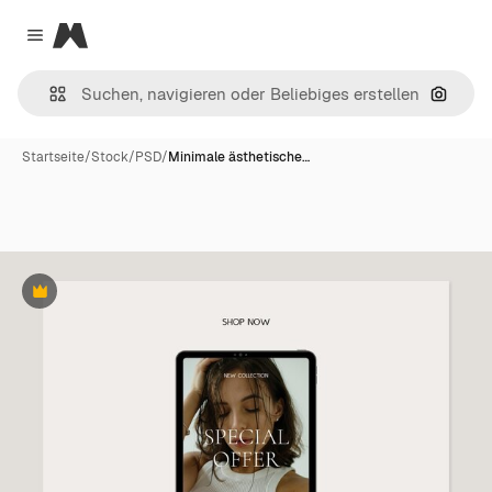
Magnific
Close menu
Nach B
Startseite
/
Stock
/
PSD
/
Minimale ästhetische…
Premium