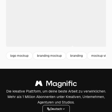
logo mockup
branding mockup
branding
mockup visite
Die kreative Plattform, um deine beste Arbeit zu verwirklichen.
Mehr als 1 Million Abonnenten unter Kreativen, Unternehmen,
Agenturen und Studios.
Deutsch