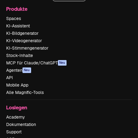
Produkte
Spaces
KI-Assistent
KI-Bildgenerator
KI-Videogenerator
KI-Stimmengenerator
Stock-Inhalte
MCP für Claude/ChatGPT
Neu
Agenten
Neu
API
Mobile App
Alle Magnific-Tools
Loslegen
Academy
Dokumentation
Support