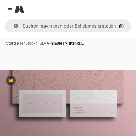
Magnific
Close menu
Nach B
Startseite
/
Stock
/
PSD
/
Minimales Visitenkar…
Premium