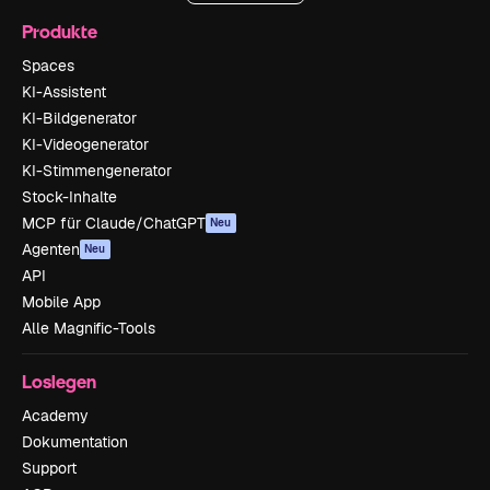
Produkte
Spaces
KI-Assistent
KI-Bildgenerator
KI-Videogenerator
KI-Stimmengenerator
Stock-Inhalte
MCP für Claude/ChatGPT
Neu
Agenten
Neu
API
Mobile App
Alle Magnific-Tools
Loslegen
Academy
Dokumentation
Support