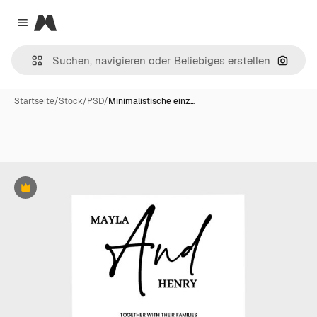
Magnific
Close menu
Nach B
Startseite
/
Stock
/
PSD
/
Minimalistische einz…
Premium