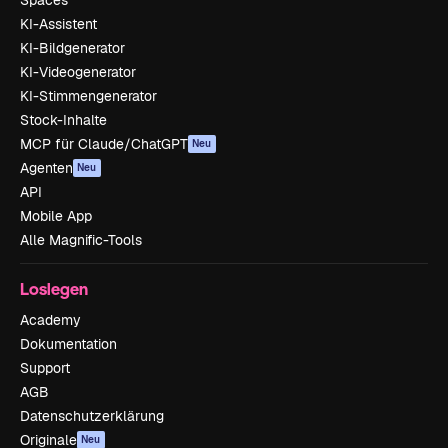
Spaces
KI-Assistent
KI-Bildgenerator
KI-Videogenerator
KI-Stimmengenerator
Stock-Inhalte
MCP für Claude/ChatGPT
Neu
Agenten
Neu
API
Mobile App
Alle Magnific-Tools
Loslegen
Academy
Dokumentation
Support
AGB
Datenschutzerklärung
Originale
Neu