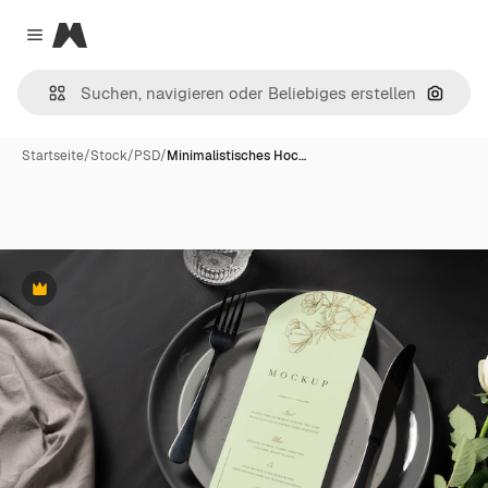
Magnific
Close menu
Nach B
Startseite
/
Stock
/
PSD
/
Minimalistisches Hoc…
Premium